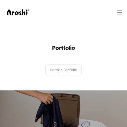
Produk
Portfolio
Tentang Kami
Hubungi Kami
Home
Portfolio
Belanja
Artikel
Service Center