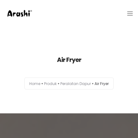
Produk
Tentang Kami
Air Fryer
Hubungi Kami
Belanja
Home
Produk
Peralatan Dapur
Air Fryer
Artikel
Service Center