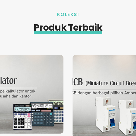
KOLEKSI
Produk Terbaik
Miniatur
Kalkulator
Circuit
rbagai tipe Kalkulator
Breaker
uk keperluan usaha dan
Klik untuk
kantor.
MCB dengan berbag
selengkapnya
Klik untuk
pilihan Amp
selengkapnya