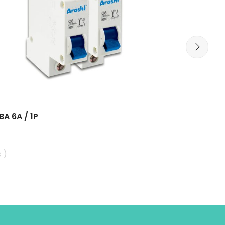
A 6A / 1P
MCBA 4A /
 )