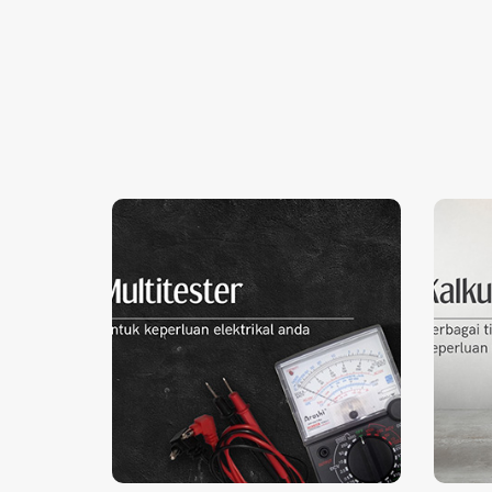
Multitester
Be
Untuk keperluan elektrikal
unt
Klik untuk
anda.
selengkapnya