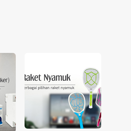
e
Raket
Nyamuk
Berbagai pilihan Raket
Klik untuk
Nyamul.
ai
selengkapnya
er.