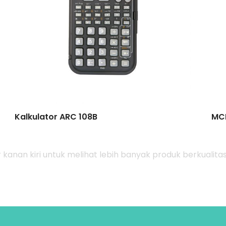
Kalkulator ARC 108B
MCB
r kanan kiri untuk melihat lebih banyak produk berkualitas