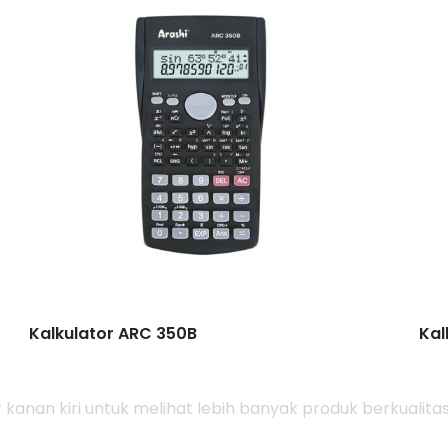
Kalkulator ARC 350B
Kal
r kanan kiri untuk melihat lebih banyak produk berkualitas