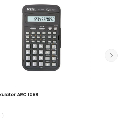
kulator ARC 108B
MCBA 6A /
 )