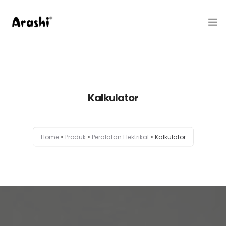
Produk
Tentang Kami
Kalkulator
Hubungi Kami
Belanja
Home
Produk
Peralatan Elektrikal
Kalkulator
Artikel
Service Center