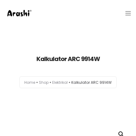
Produk
Tentang Kami
Kalkulator ARC 9914W
Hubungi Kami
Belanja
Home
Shop
Elektrikal
Kalkulator ARC 9914W
Artikel
Service Center