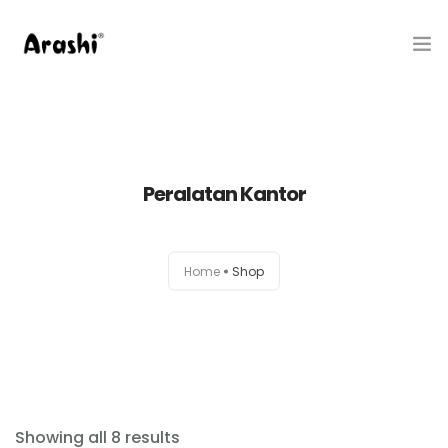
Produk
Tentang Kami
Peralatan Kantor
Hubungi Kami
Belanja
Home
Shop
Artikel
Service Center
Showing all 8 results