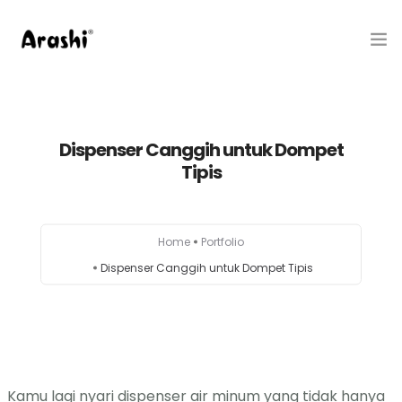
Produk
Dispenser Canggih untuk Dompet
Tentang Kami
Tipis
Hubungi Kami
Belanja
Home
Portfolio
Dispenser Canggih untuk Dompet Tipis
Artikel
Service Center
Kamu lagi nyari dispenser air minum yang tidak hanya