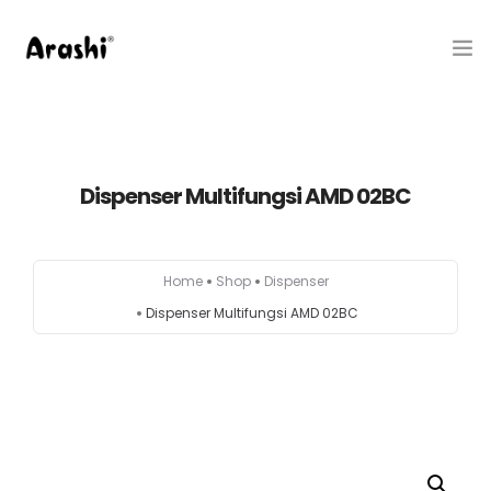
Produk
Tentang Kami
Dispenser Multifungsi AMD 02BC
Hubungi Kami
Home
Shop
Dispenser
Belanja
Dispenser Multifungsi AMD 02BC
Artikel
Service Center