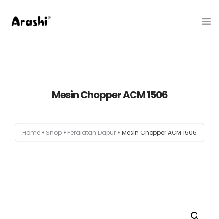
Produk
Tentang Kami
Mesin Chopper ACM 1506
Hubungi Kami
Belanja
Home
Shop
Peralatan Dapur
Mesin Chopper ACM 1506
Artikel
Service Center