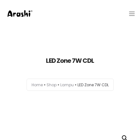
Produk
Tentang Kami
LED Zone 7W CDL
Hubungi Kami
Belanja
Home
Shop
Lampu
LED Zone 7W CDL
Artikel
Service Center