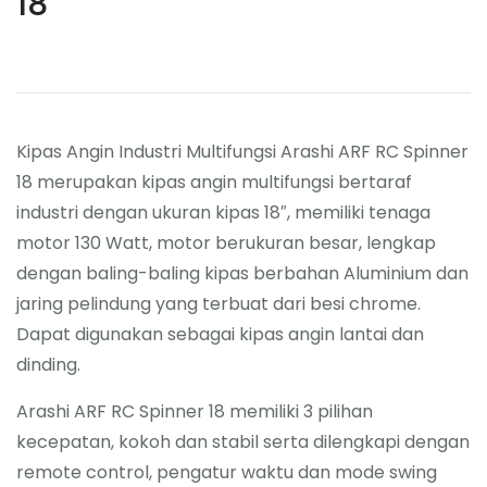
18
Kipas Angin Industri Multifungsi Arashi ARF RC Spinner
18 merupakan kipas angin multifungsi bertaraf
industri dengan ukuran kipas 18″, memiliki tenaga
motor 130 Watt, motor berukuran besar, lengkap
dengan baling-baling kipas berbahan Aluminium dan
jaring pelindung yang terbuat dari besi chrome.
Dapat digunakan sebagai kipas angin lantai dan
dinding.
Arashi ARF RC Spinner 18 memiliki 3 pilihan
kecepatan, kokoh dan stabil serta dilengkapi dengan
remote control, pengatur waktu dan mode swing