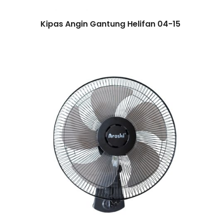
Kipas Angin Gantung Helifan 04-15