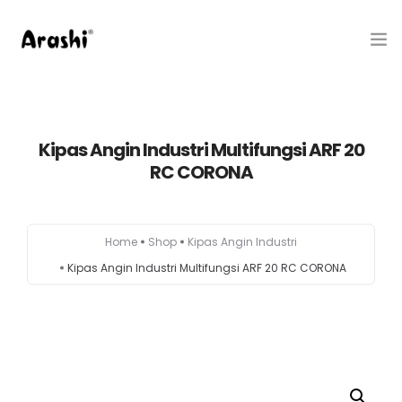
Produk
Kipas Angin Industri Multifungsi ARF 20
Tentang Kami
RC CORONA
Hubungi Kami
Belanja
Home
Shop
Kipas Angin Industri
Kipas Angin Industri Multifungsi ARF 20 RC CORONA
Artikel
Service Center