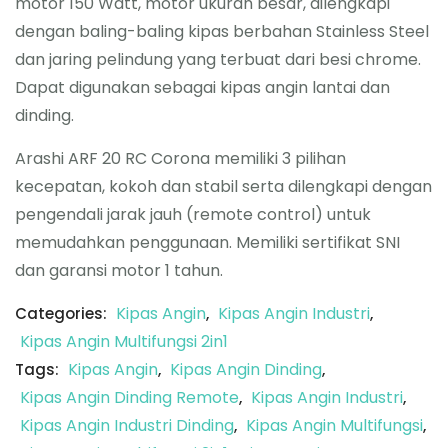
motor 150 Watt, motor ukuran besar, dilengkapi
dengan baling-baling kipas berbahan Stainless Steel
dan jaring pelindung yang terbuat dari besi chrome.
Dapat digunakan sebagai kipas angin lantai dan
dinding.
Arashi ARF 20 RC Corona memiliki 3 pilihan
kecepatan, kokoh dan stabil serta dilengkapi dengan
pengendali jarak jauh (remote control) untuk
memudahkan penggunaan. Memiliki sertifikat SNI
dan garansi motor 1 tahun.
Kipas Angin
Kipas Angin Industri
Categories:
,
,
Kipas Angin Multifungsi 2in1
Kipas Angin
Kipas Angin Dinding
Tags:
,
,
Kipas Angin Dinding Remote
Kipas Angin Industri
,
,
Kipas Angin Industri Dinding
Kipas Angin Multifungsi
,
,